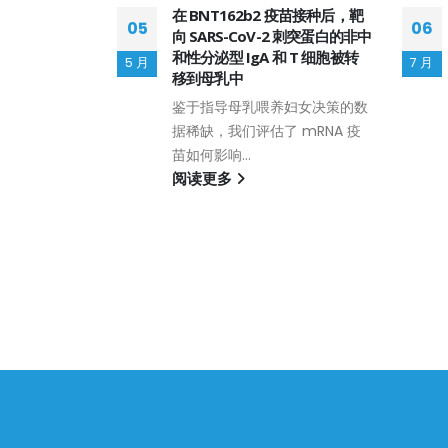
在 BNT162b2 疫苗接种后，靶
05
06
向 SARS-CoV-2 刺突蛋白的非中
和性分泌型 IgA 和 T 细胞被转
5 月
7 月
移到母乳中
鉴于指导母乳喂养妇女决策的数
据稀缺，我们评估了 mRNA 疫
苗如何影响...
阅读更多