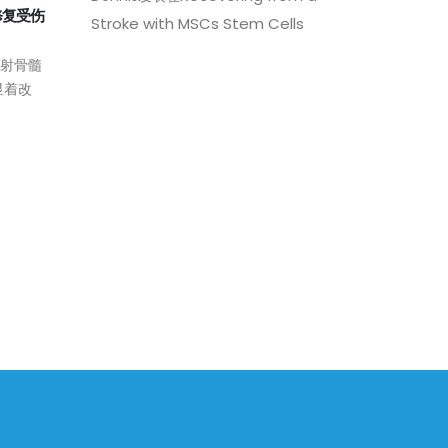
修复受伤
忘记种植牙吧，准备好让牙齿重
使用
Stroke with MSCs Stem Cells
29
05
新长出来吧！
肝癌
4 月
7 月
射骨髓
研究人员绘制了第一份完整的构
美国
显着改
成人类牙齿的单细胞图谱。他们
正在
的研究表明...
组学
阅读更多
可以
阅读