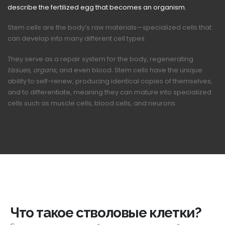
describe the fertilized egg that becomes an organism.
Stem cells are the body’s raw materials—specialized cells that
can develop into many different cell types.
They serve as a repair system for the body, regenerating
tissues
,
organs
, and even blood. Stem cells have the unique
ability to self-renew, producing identical copies of themselves,
and to differentiate, meaning they can mature into specialized
cells such as muscle cells, blood cells, and neurons.
Что такое стволовые клетки?