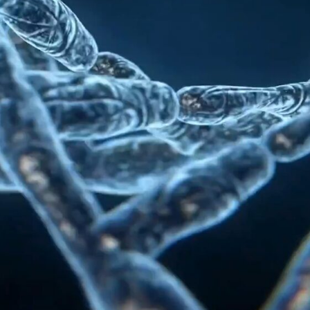
специализирующаяся на терапии стволовыми
клетками. Предоставляет услуги по лечению
стволовыми клетками в Таиланде.
Cell La Vie стремится предоставить пациентам самое лучшее обслуживание и
комплексные решения. Мы являемся клиникой клеточной терапии в Бангкоке, которая
предоставляет терапию стволовыми клетками, исследования и разработки стволовых
клеток, производство клеток, а также разработку протоколов.