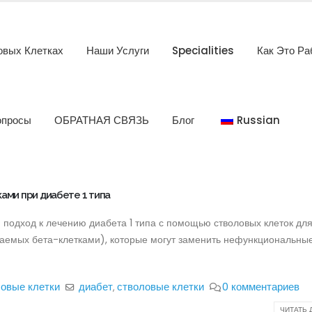
овых Клетках
Наши Услуги
Specialities
Как Это Ра
опросы
ОБРАТНАЯ СВЯЗЬ
Блог
Russian
ами при диабете 1 типа
одход к лечению диабета 1 типа с помощью стволовых клеток дл
ваемых бета-клетками), которые могут заменить нефункциональны
овые клетки
диабет
стволовые клетки
0 комментариев
,
ЧИТАТЬ Д