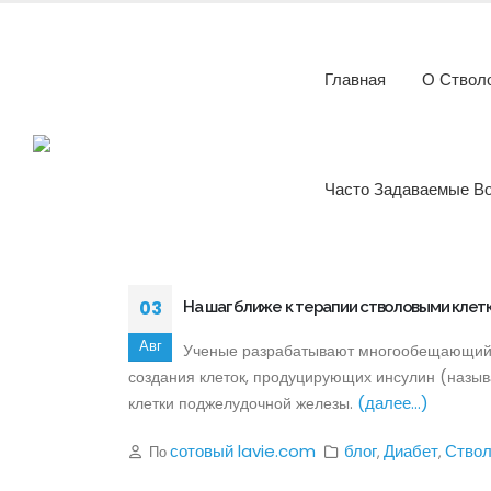
Главная
О Ствол
Часто Задаваемые В
03
На шаг ближе к терапии стволовыми клетк
Авг
Ученые разрабатывают многообещающий п
создания клеток, продуцирующих инсулин (назы
(далее…)
клетки поджелудочной железы.
сотовый lavie.com
блог
Диабет
Ствол
По
,
,