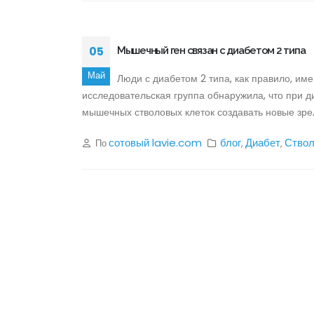
05
Мышечный ген связан с диабетом 2 типа
Май
Люди с диабетом 2 типа, как правило, и
исследовательская группа обнаружила, что при д
мышечных стволовых клеток создавать новые зр
сотовый lavie.com
блог
Диабет
Ствол
По
,
,