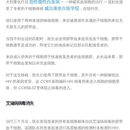
急性髓性白血病
大剂量化疗后
— 一种破坏血细胞的治疗 — 该妇女接
威尔康奈尔医学院
受了专家的干细胞移植
，在纽约市。
他们使用了两种来源的移植细胞：来自健康成年亲属的干细胞和来自无
关新生儿的脐带血。
当找不到合适的匹配时，医生会使用脐带血来提供造血干细胞。脐带干
细胞通常是成功的，即使它们的免疫标记仅部分匹配接受者的。
来自成人供体的干细胞用于快速恢复患者的血细胞群。从长远来看，脐
带干细胞会复制以补充血细胞。
对于这次移植，医生们使用了脐带血干细胞，其中含有一种能够抵抗
HIV 的基因变异。这
CCR5
基因编码 HIV 病毒用来进入细胞的细胞受
体，但
CCR5Δ32
变体阻止病毒的进入。
艾滋病病毒消失
治疗三个月后，医生发现患者的所有血细胞都来自抗艾滋病病毒的脐带
血干细胞。该团队在对患者血液进行高度敏感的检测时未检测到 HIV。